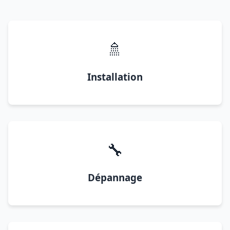
🚿
Installation
🔧
Dépannage