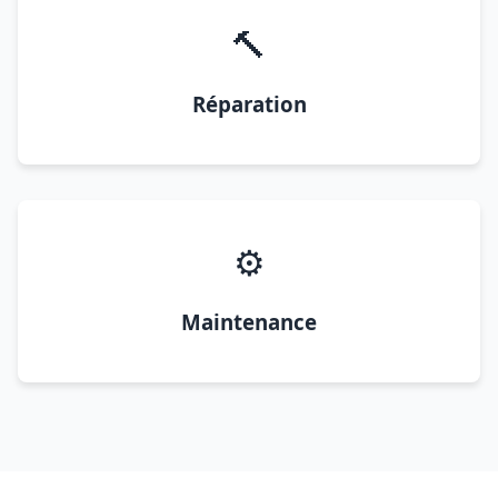
🔨
Réparation
⚙️
Maintenance