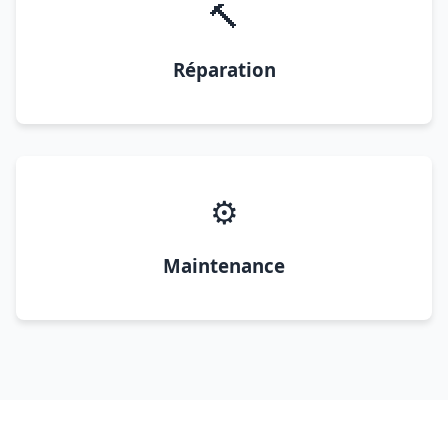
🔨
Réparation
⚙️
Maintenance