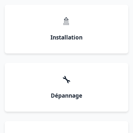
🚿
Installation
🔧
Dépannage