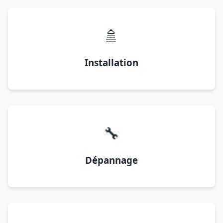
🚿
Installation
🔧
Dépannage