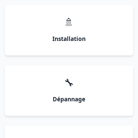
🚿
Installation
🔧
Dépannage