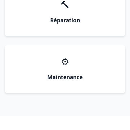
🔨
Réparation
⚙️
Maintenance