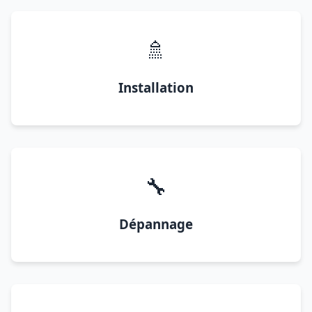
🚿
Installation
🔧
Dépannage