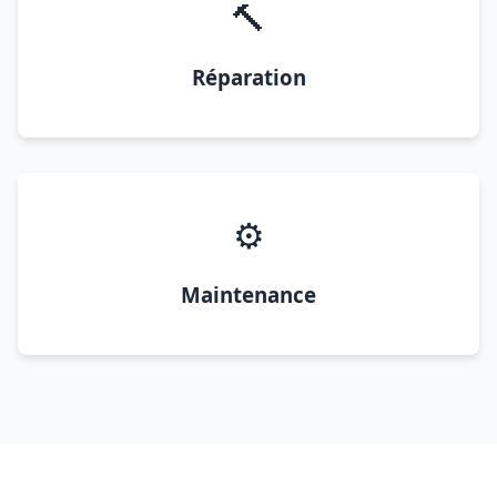
🔨
Réparation
⚙️
Maintenance