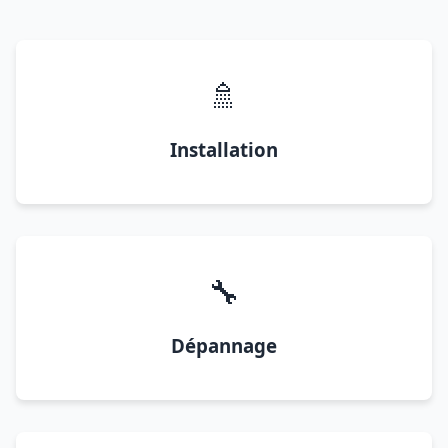
🚿
Installation
🔧
Dépannage