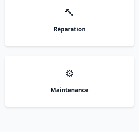
🔨
Réparation
⚙️
Maintenance