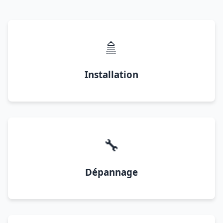
🚿
Installation
🔧
Dépannage