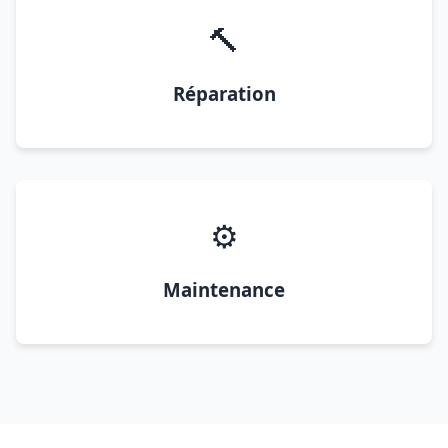
🔨
Réparation
⚙️
Maintenance