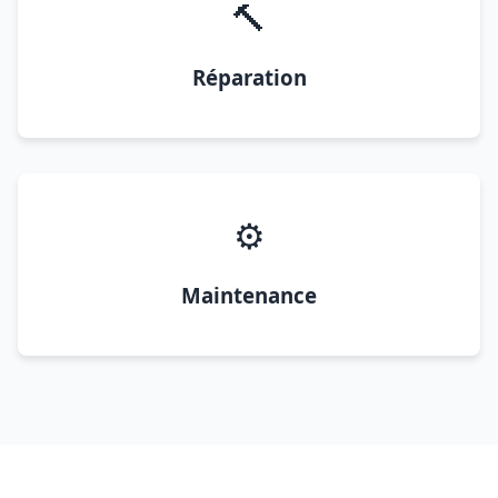
🔨
Réparation
⚙️
Maintenance