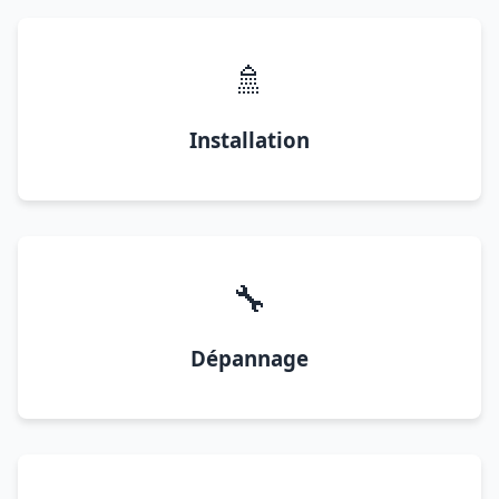
🚿
Installation
🔧
Dépannage