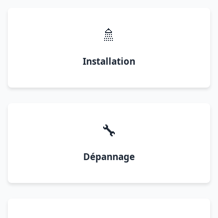
🚿
Installation
🔧
Dépannage