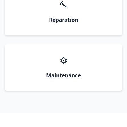
🔨
Réparation
⚙️
Maintenance