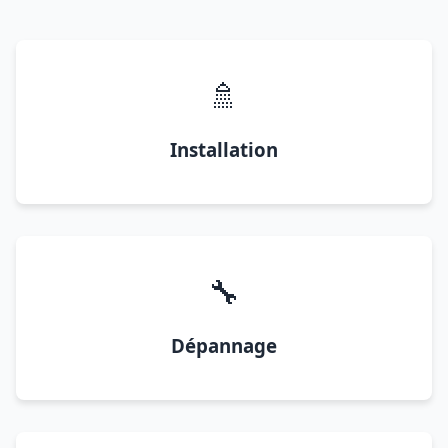
🚿
Installation
🔧
Dépannage