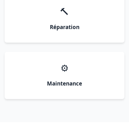
🔨
Réparation
⚙️
Maintenance