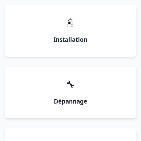
🚿
Installation
🔧
Dépannage