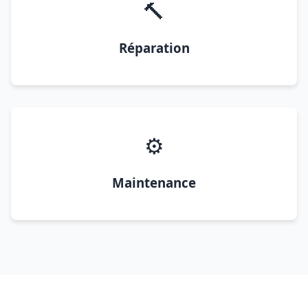
🔨
Réparation
⚙️
Maintenance