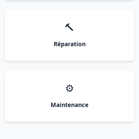
🔨
Réparation
⚙️
Maintenance