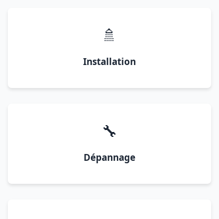
🚿
Installation
🔧
Dépannage