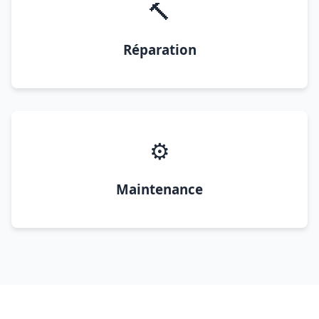
🔨
Réparation
⚙️
Maintenance