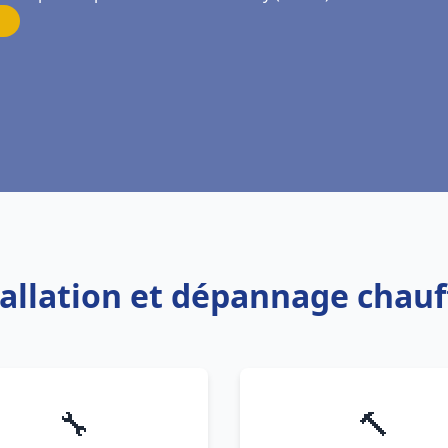
tallation et dépannage chau
🔧
🔨