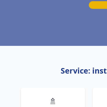
Service: ins
🚿