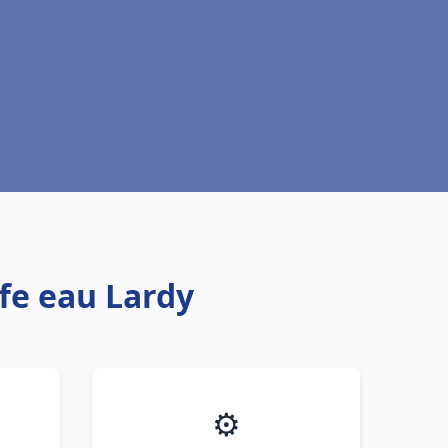
ffe eau Lardy
⚙️