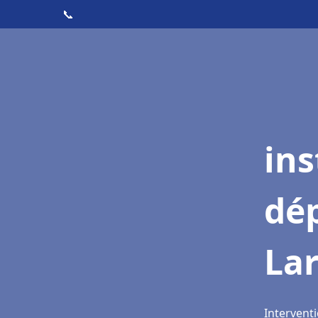
📞
ins
dé
La
Interventi