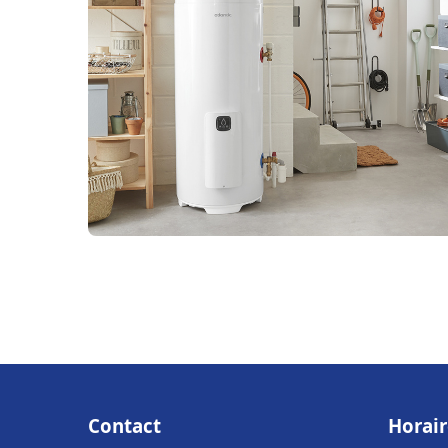
Contact
Horair