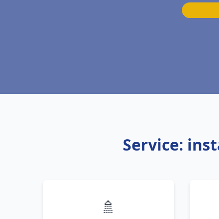
Service: ins
🚿