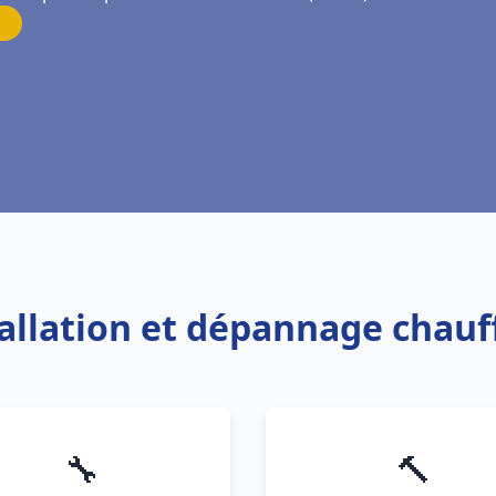
tallation et dépannage chau
🔧
🔨