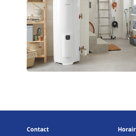
Contact
Horair