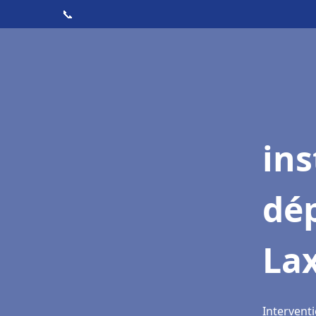
📞
ins
dé
La
Interventi