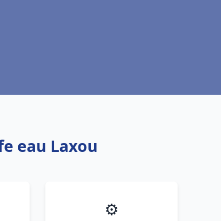
ffe eau Laxou
⚙️