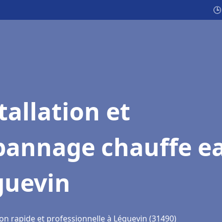
🕒
tallation et
pannage chauffe e
guevin
on rapide et professionnelle à Léguevin (31490)