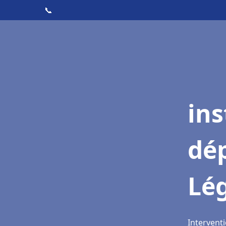
📞
ins
dé
Lé
Interventi