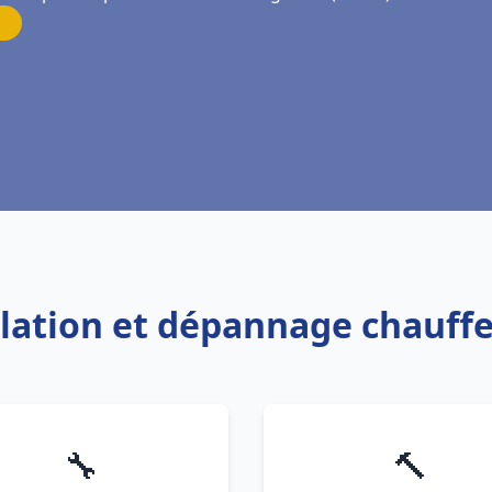
allation et dépannage chauff
🔧
🔨