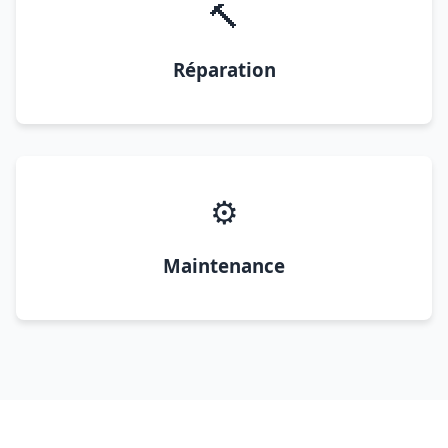
🔨
Réparation
⚙️
Maintenance