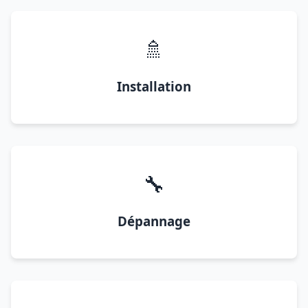
🚿
Installation
🔧
Dépannage