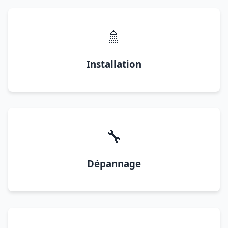
🚿
Installation
🔧
Dépannage