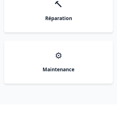
🔨
Réparation
⚙️
Maintenance