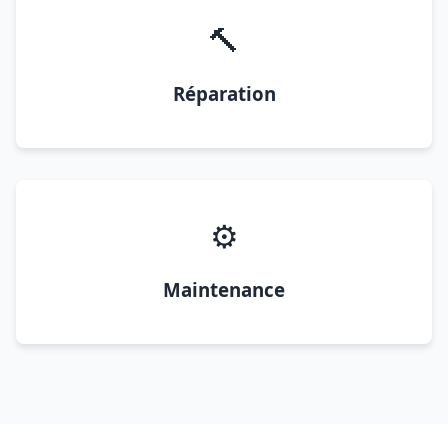
🔨
Réparation
⚙️
Maintenance