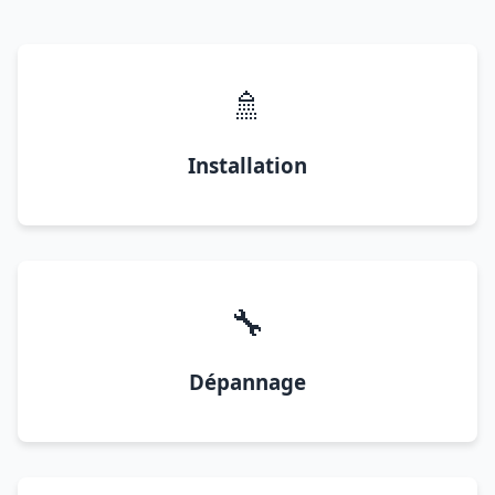
🚿
Installation
🔧
Dépannage