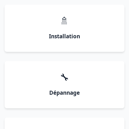
🚿
Installation
🔧
Dépannage