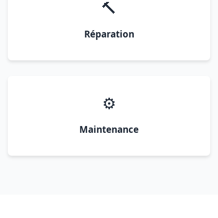
🔨
Réparation
⚙️
Maintenance