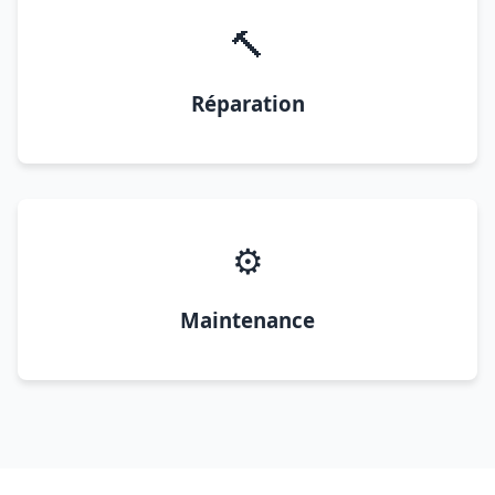
🔨
Réparation
⚙️
Maintenance