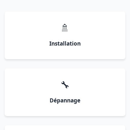
🚿
Installation
🔧
Dépannage