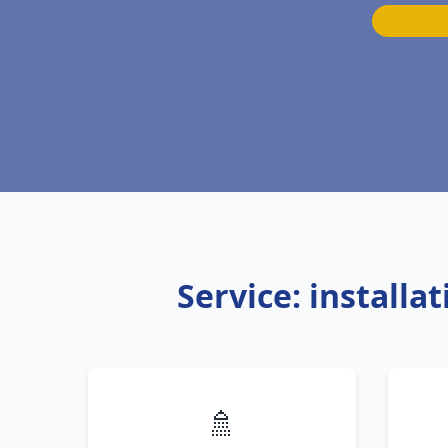
Service: install
🚿