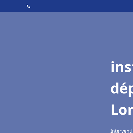
📞
ins
dé
Lon
Interventi