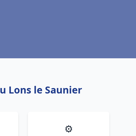
u Lons le Saunier
⚙️