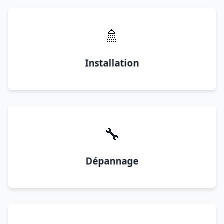
🚿
Installation
🔧
Dépannage