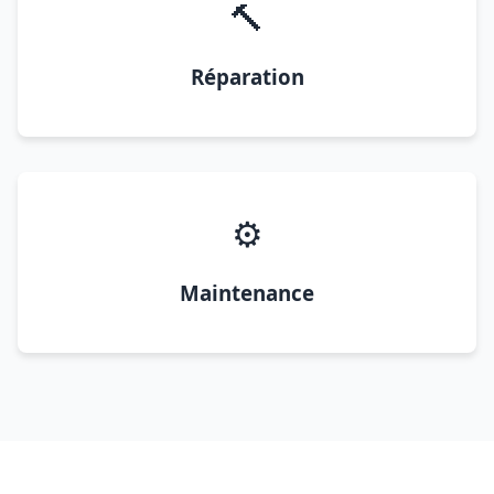
🔨
Réparation
⚙️
Maintenance