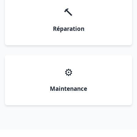
🔨
Réparation
⚙️
Maintenance