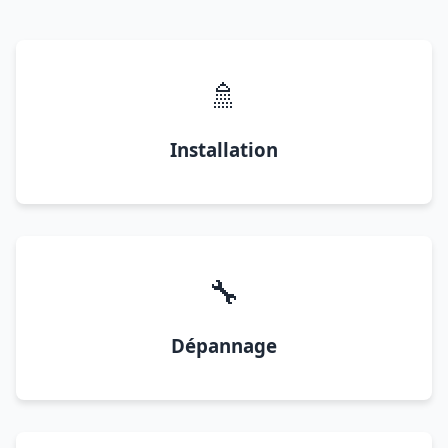
🚿
Installation
🔧
Dépannage