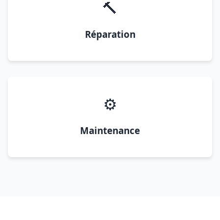
🔨
Réparation
⚙️
Maintenance