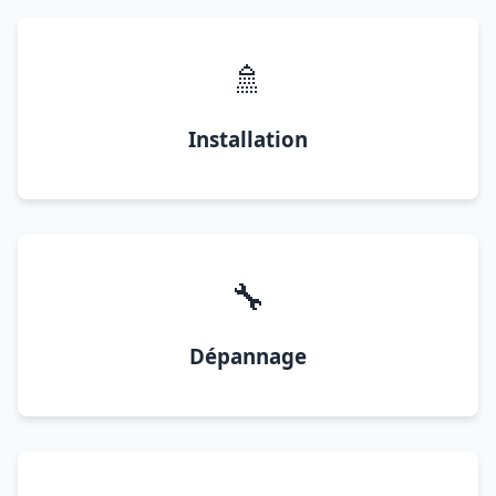
🚿
Installation
🔧
Dépannage