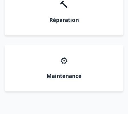
🔨
Réparation
⚙️
Maintenance