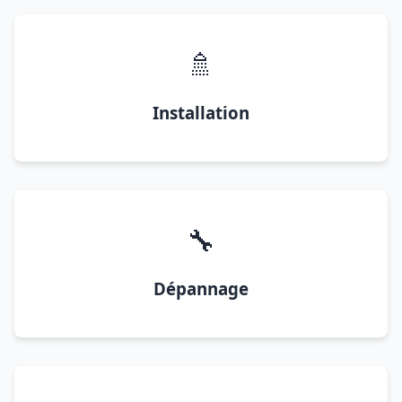
🚿
Installation
🔧
Dépannage