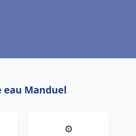
fe eau Manduel
⚙️