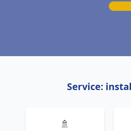
Service: inst
🚿