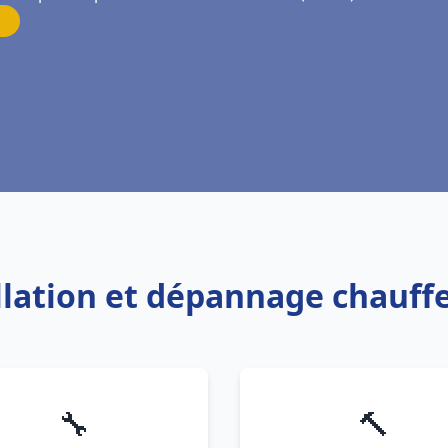
allation et dépannage chauf
🔧
🔨