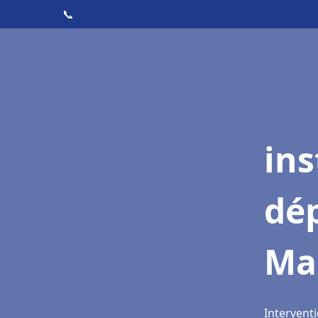
📞
ins
dé
Ma
Intervent