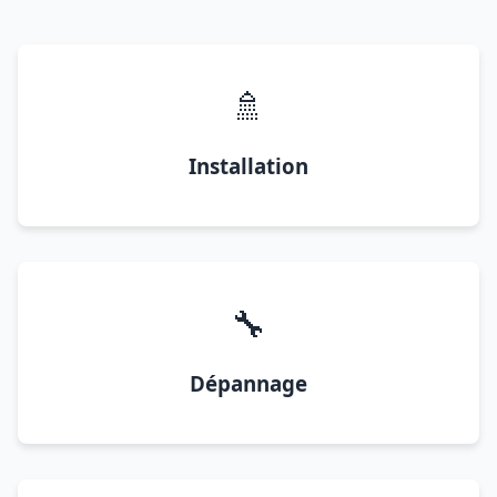
🚿
Installation
🔧
Dépannage