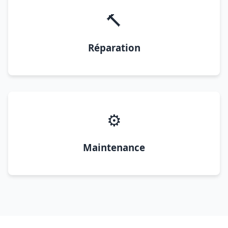
🔨
Réparation
⚙️
Maintenance