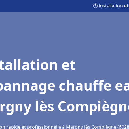
🕒 installation
tallation et
pannage chauffe e
rgny lès Compiègn
ion rapide et professionnelle à Margny lès Compiègne (6028