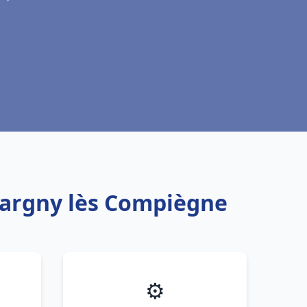
Margny lès Compiègne
⚙️