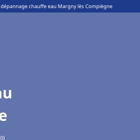
 et dépannage chauffe eau Margny lès Compiègne
au
e
0)