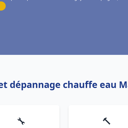
on et dépannage chauffe eau 
🔧
🔨