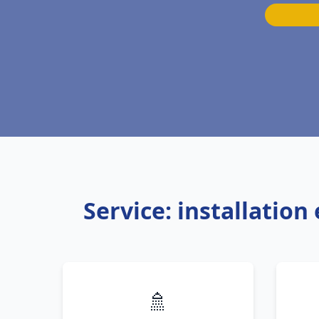
Service: installati
🚿