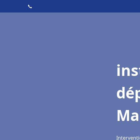
📞
ins
dé
Ma
Intervent