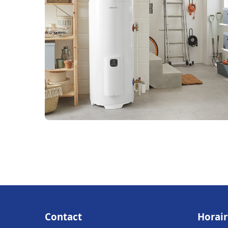
Contact
Horair