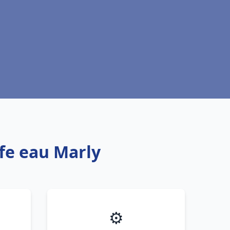
ffe eau Marly
⚙️