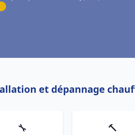
tallation et dépannage chau
🔧
🔨