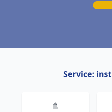
Service: ins
🚿