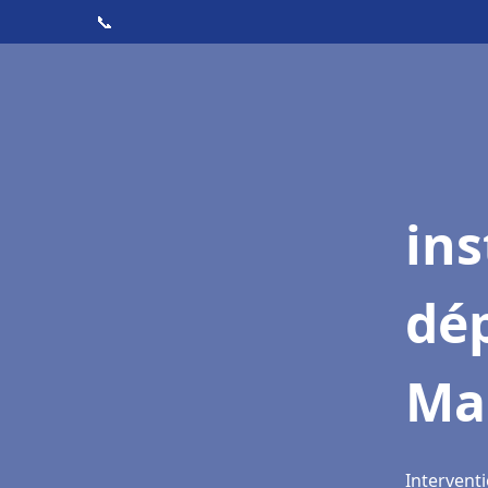
📞
ins
dé
Ma
Interventi