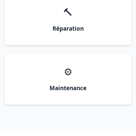
🔨
Réparation
⚙️
Maintenance