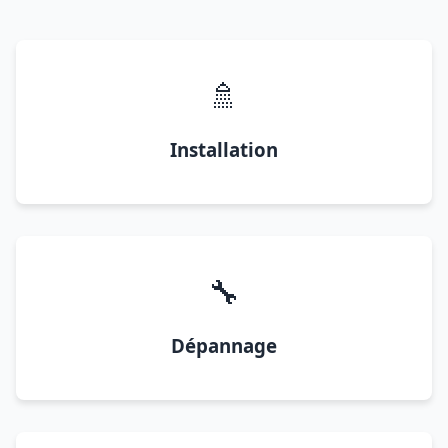
🚿
Installation
🔧
Dépannage