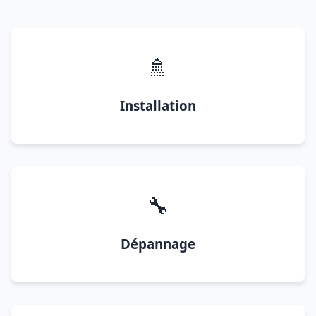
🚿
Installation
🔧
Dépannage