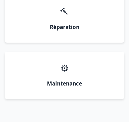
🔨
Réparation
⚙️
Maintenance