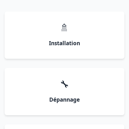
🚿
Installation
🔧
Dépannage