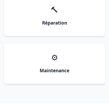
🔨
Réparation
⚙️
Maintenance