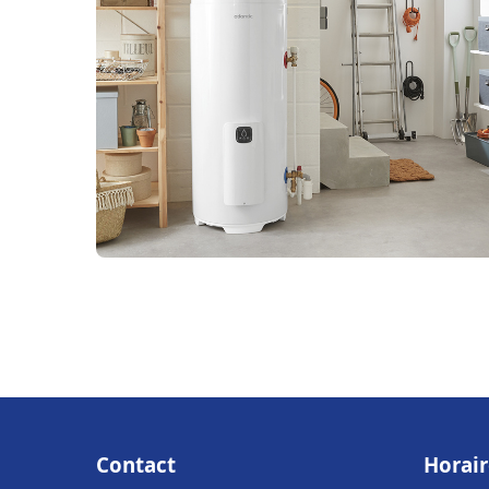
Contact
Horair