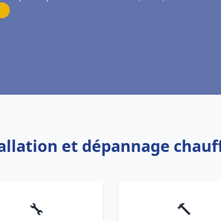
tallation et dépannage chauf
🔧
🔨