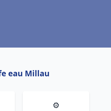
fe eau Millau
⚙️