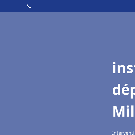
📞
ins
dé
Mil
Interventi