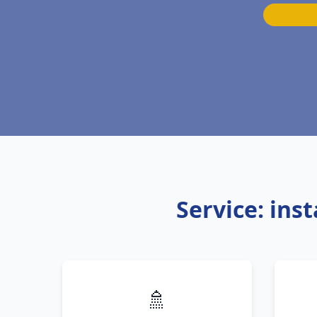
Service: ins
🚿