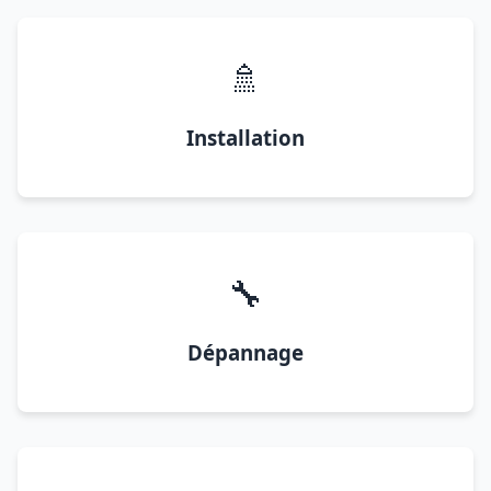
🚿
Installation
🔧
Dépannage