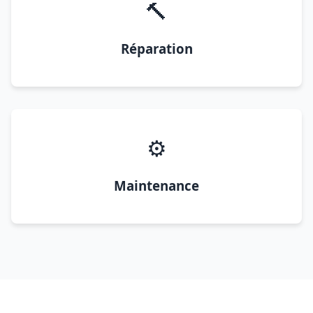
🔨
Réparation
⚙️
Maintenance