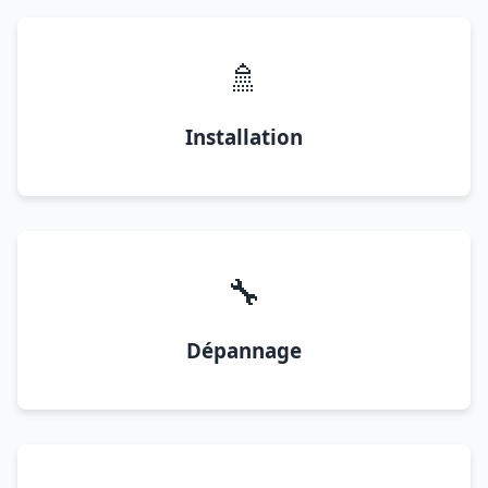
🚿
Installation
🔧
Dépannage