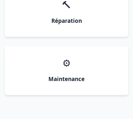
🔨
Réparation
⚙️
Maintenance