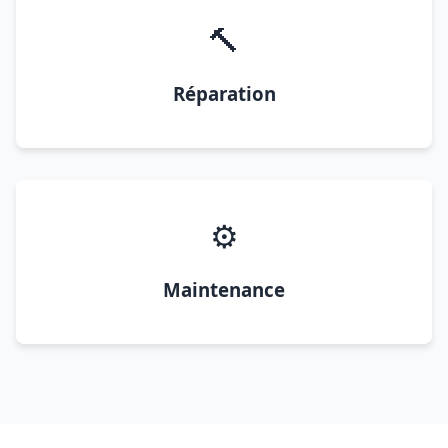
🔨
Réparation
⚙️
Maintenance