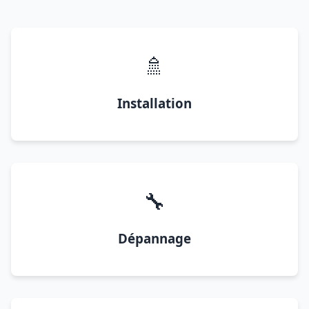
🚿
Installation
🔧
Dépannage