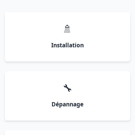
🚿
Installation
🔧
Dépannage