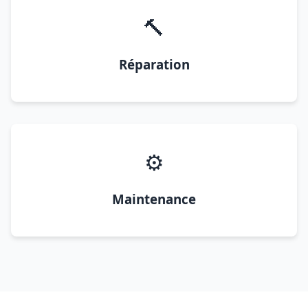
🔨
Réparation
⚙️
Maintenance