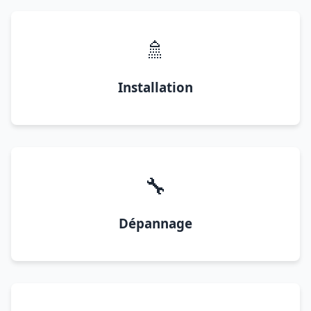
🚿
Installation
🔧
Dépannage