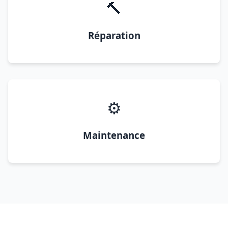
🔨
Réparation
⚙️
Maintenance