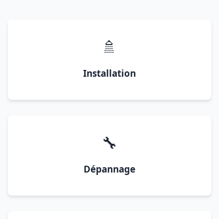
🚿
Installation
🔧
Dépannage