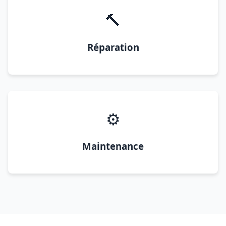
🔨
Réparation
⚙️
Maintenance