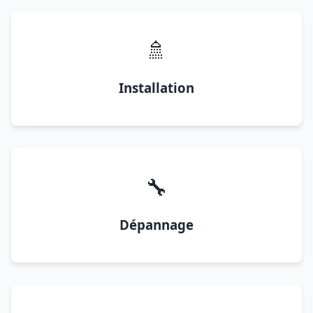
🚿
Installation
🔧
Dépannage