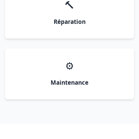
🔨
Réparation
⚙️
Maintenance