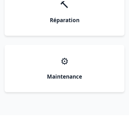
🔨
Réparation
⚙️
Maintenance