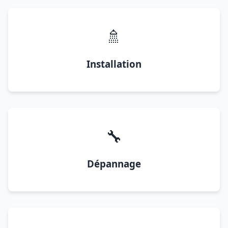
🚿
Installation
🔧
Dépannage