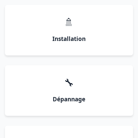
🚿
Installation
🔧
Dépannage