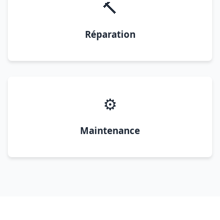
🔨
Réparation
⚙️
Maintenance