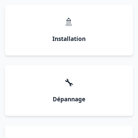
🚿
Installation
🔧
Dépannage