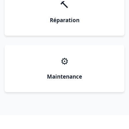
🔨
Réparation
⚙️
Maintenance