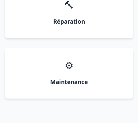
🔨
Réparation
⚙️
Maintenance