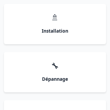
🚿
Installation
🔧
Dépannage