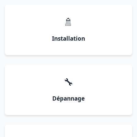
🚿
Installation
🔧
Dépannage