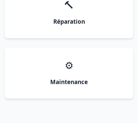
🔨
Réparation
⚙️
Maintenance