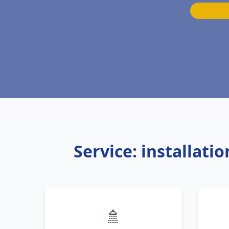
Service: installat
🚿