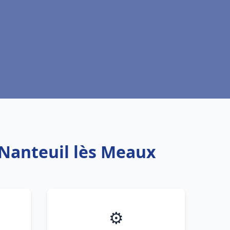
 Nanteuil lès Meaux
⚙️