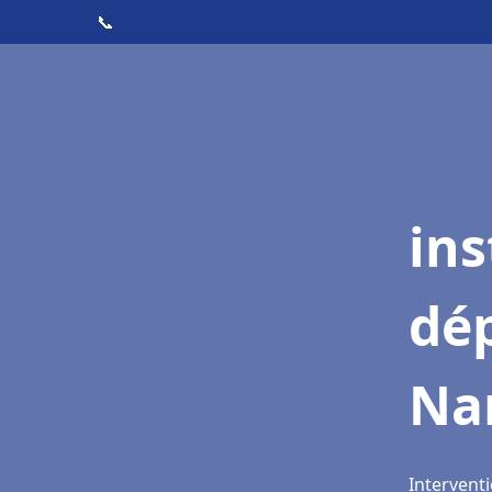
📞
ins
dé
Na
Interventi