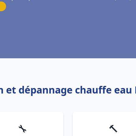
ion et dépannage chauffe eau
🔧
🔨