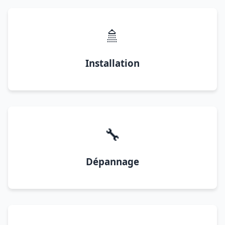
🚿
Installation
🔧
Dépannage