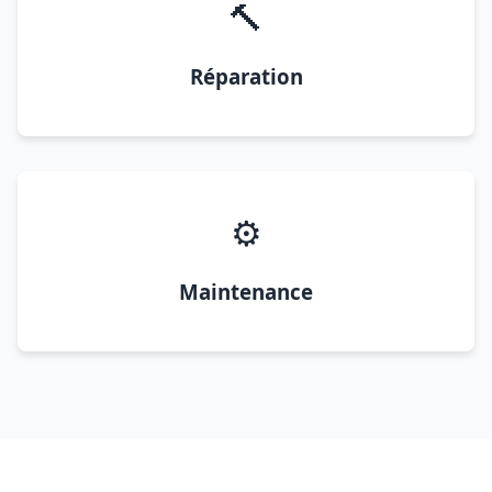
🔨
Réparation
⚙️
Maintenance