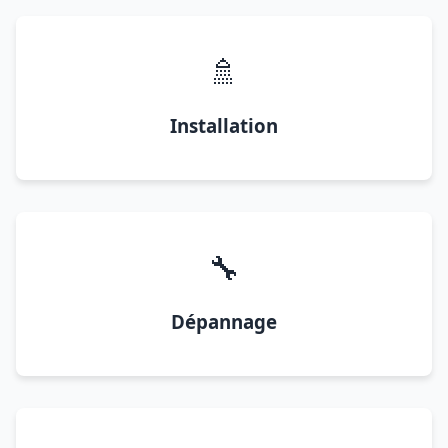
🚿
Installation
🔧
Dépannage