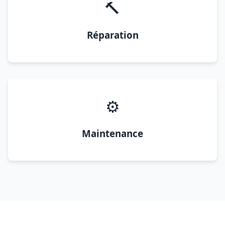
🔨
Réparation
⚙️
Maintenance