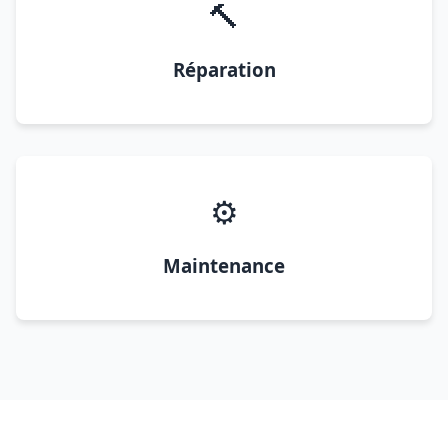
🔨
Réparation
⚙️
Maintenance