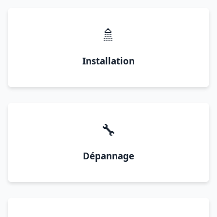
🚿
Installation
🔧
Dépannage